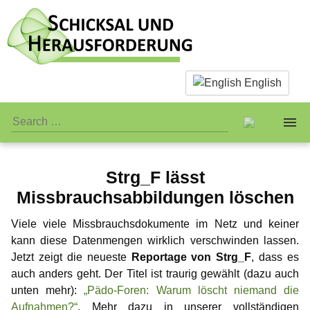
English
Strg_F lässt
About us
Missbrauchsabbildungen löschen
Facts & Infos
The Team
Viele viele Missbrauchsdokumente im Netz und keiner
kann diese Datenmengen wirklich verschwinden lassen.
What is actually paedophilia?
Personal Stuff
Standards
Jetzt zeigt die neueste
Reportage von Strg_F
, dass es
auch anders geht. Der Titel ist traurig gewählt (dazu auch
Why we reject sex with children
Association
Publicity
Jay-Jay
unten mehr):
„Pädo-Foren: Warum löscht niemand die
Aufnahmen?“
. Mehr dazu in unserer vollständigen