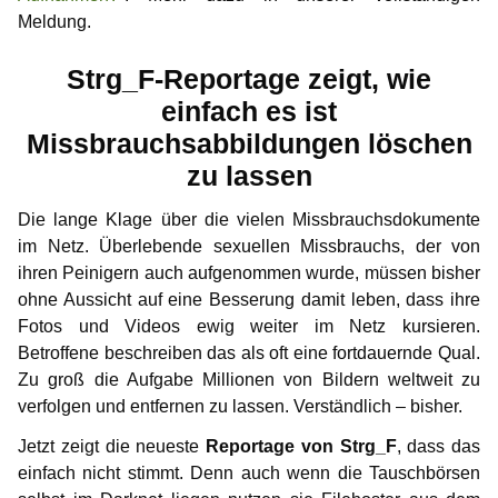
Information for media representatives
Thoughts on childlove symbolism
Useful Infos
Donations
Gabriel
Meldung.
Gedanken einer Anwältin
Doubly affected
Contributors
NewMan
Events
Forum
Strg_F-Reportage zeigt, wie
FAQ – Frequently Asked Questions
Where i can find help?
Educational services
Archiv
Marco
einfach es ist
Missbrauchsabbildungen löschen
Similar platforms
Max
zu lassen
Markus
Die lange Klage über die vielen Missbrauchsdokumente
im Netz. Überlebende sexuellen Missbrauchs, der von
Karamello
ihren Peinigern auch aufgenommen wurde, müssen bisher
ohne Aussicht auf eine Besserung damit leben, dass ihre
Johann
Fotos und Videos ewig weiter im Netz kursieren.
Betroffene beschreiben das als oft eine fortdauernde Qual.
Klase
Zu groß die Aufgabe Millionen von Bildern weltweit zu
verfolgen und entfernen zu lassen. Verständlich – bisher.
Takeru
Jetzt zeigt die neueste
Reportage von Strg_F
, dass das
einfach nicht stimmt. Denn auch wenn die Tauschbörsen