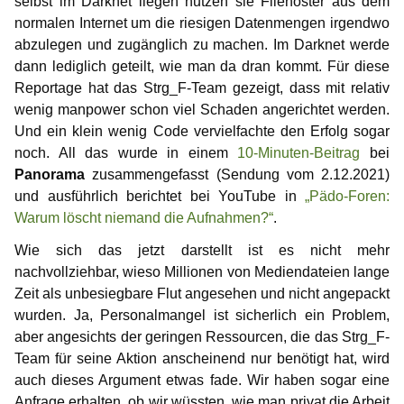
selbst im Darknet liegen nutzen sie Filehoster aus dem
normalen Internet um die riesigen Datenmengen irgendwo
abzulegen und zugänglich zu machen. Im Darknet werde
dann lediglich geteilt, wie man da dran kommt. Für diese
Reportage hat das Strg_F-Team gezeigt, dass mit relativ
wenig manpower schon viel Schaden angerichtet werden.
Und ein klein wenig Code vervielfachte den Erfolg sogar
noch. All das wurde in einem
10-Minuten-Beitrag
bei
Panorama
zusammengefasst (Sendung vom 2.12.2021)
und ausführlich berichtet bei YouTube in
„Pädo-Foren:
Warum löscht niemand die Aufnahmen?“
.
Wie sich das jetzt darstellt ist es nicht mehr
nachvollziehbar, wieso Millionen von Mediendateien lange
Zeit als unbesiegbare Flut angesehen und nicht angepackt
wurden. Ja, Personalmangel ist sicherlich ein Problem,
aber angesichts der geringen Ressourcen, die das Strg_F-
Team für seine Aktion anscheinend nur benötigt hat, wird
auch dieses Argument etwas fade. Wir haben sogar eine
Anfrage erhalten, ob wir wüssten, wie man privat die Arbeit