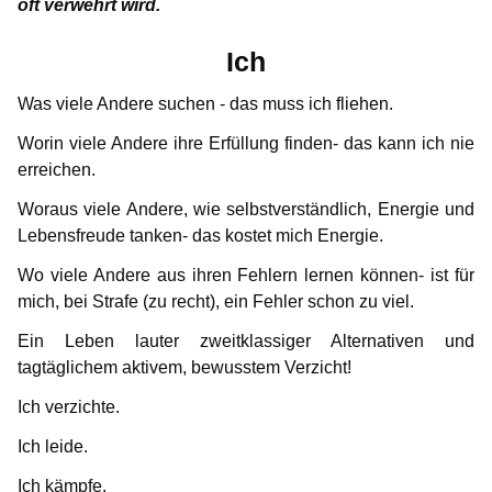
Ich
oft verwehrt wird.
Information for media representatives
Thoughts on childlove symbolism
Useful Infos
Donations
Gabriel
Erfahrung mit SSRI
Max
Marcos Ehrenkodex für Pädophile
Gedanken einer Anwältin
Doubly affected
Contributors
NewMan
Events
Forum
Ich
„Sag mal, tut dir das gut?“
Markus
Zwei Pädophile im Schachverein
Meine Strategien
Was viele Andere suchen - das muss ich fliehen.
FAQ – Frequently Asked Questions
Where i can find help?
Educational services
Archiv
Marco
Suizid
Karamello
15 Grundsätze
Ein Traum
Worin viele Andere ihre Erfüllung finden- das kann ich nie
Angst und Liebe
Similar platforms
Max
Johann
erreichen.
Gedanken zur Liebe – eine Antwort an Gabriel
Traumatherapie
Markus
Woraus viele Andere, wie selbstverständlich, Energie und
Klase
Sonnenaufgang
Lebensfreude tanken- das kostet mich Energie.
Karamello
Erfahrung mit Androcur®
Takeru
Wo viele Andere aus ihren Fehlern lernen können- ist für
Was ich in der Therapie gelernt habe
mich, bei Strafe (zu recht), ein Fehler schon zu viel.
Johann
Was motiviert euch?
Ein Leben lauter zweitklassiger Alternativen und
Klase
tagtäglichem aktivem, bewusstem Verzicht!
Wie ich zum ersten Mal ein Kind auf dem Arm hielt
Takeru
Ich verzichte.
Ich leide.
Ich kämpfe.