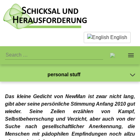
English
personal stuff
About us
Jay-Jay
Das kleine Gedicht von NewMan ist zwar nicht lang,
Facts & Infos
The Team
Mein Leben mit der Pädophilie
Gabriel
gibt aber seine persönliche Stimmung Anfang 2010 gut
wieder. Seine Zeilen erzählen von Kampf,
Was hat mir die Therapie gebracht?
What is actually paedophilia?
Personal Stuff
Standards
Gedanken zur Liebe
NewMan
Selbstbeherrschung und Verzicht, aber auch von der
Ich kann ausschließlich Kinder lieben
Suche nach gesellschaftlicher Anerkennung, die
Mein Name sei Gabriel
Why we reject sex with children
Association
Publicity
Jay-Jay
Meine „Feuerprobe“
Marco
Menschen mit pädophilen Empfindungen noch allzu