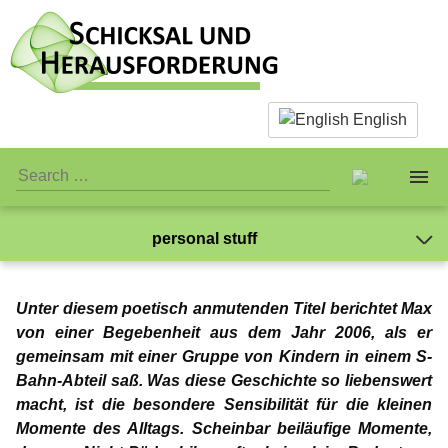
English
personal stuff
About us
Jay-Jay
Unter diesem poetisch anmutenden Titel berichtet Max
Facts & Infos
The Team
Mein Leben mit der Pädophilie
Gabriel
von einer Begebenheit aus dem Jahr 2006, als er
gemeinsam mit einer Gruppe von Kindern in einem S-
Was hat mir die Therapie gebracht?
What is actually paedophilia?
Personal Stuff
Standards
Gedanken zur Liebe
NewMan
Bahn-Abteil saß. Was diese Geschichte so liebenswert
Ich kann ausschließlich Kinder lieben
macht, ist die besondere Sensibilität für die kleinen
Mein Name sei Gabriel
Why we reject sex with children
Association
Publicity
Jay-Jay
Meine „Feuerprobe“
Marco
Momente des Alltags. Scheinbar beiläufige Momente,