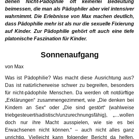
Ich
denen Nicht-Pädophile oft keinerlei Bedeutung
Information for media representatives
Thoughts on childlove symbolism
Useful Infos
Donations
Gabriel
Erfahrung mit SSRI
Max
beimessen, die man als Pädophiler aber viel intensiver
Marcos Ehrenkodex für Pädophile
Gedanken einer Anwältin
Doubly affected
Contributors
NewMan
Events
Forum
wahrnimmt. Die Erlebnisse von Max machen deutlich,
„Sag mal, tut dir das gut?“
Markus
dass Pädophilie mehr ist als nur die sexuelle Fixierung
Zwei Pädophile im Schachverein
Meine Strategien
FAQ – Frequently Asked Questions
Where i can find help?
Educational services
Archiv
Marco
auf Kinder. Zur Pädophilie gehört oft auch eine tiefe
Suizid
Karamello
15 Grundsätze
platonische Faszination für Kinder.
Ein Traum
Angst und Liebe
Similar platforms
Max
Johann
Gedanken zur Liebe – eine Antwort an Gabriel
Sonnenaufgang
Traumatherapie
Markus
Klase
Sonnenaufgang
von Max
Karamello
Erfahrung mit Androcur®
Takeru
Was ist Pädophilie? Was macht diese Ausrichtung aus?
Was ich in der Therapie gelernt habe
Das ist natürlicherweise schwer zu begreifen, besonders
Johann
für nicht-pädophile Menschen. Da werden oft notdürftige
Was motiviert euch?
Klase
„Erklärungen“ zusammengezimmert, wie „Die denken bei
Wie ich zum ersten Mal ein Kind auf dem Arm hielt
Kindern an Sex“ oder „Die sind gestört“ (wahlweise
Takeru
triebgesteuert/sadistisch/unzurechnungsfähig), „…wollen
doch nur ihre Macht ausspielen, wie sie es bei
Erwachsenen nicht können.“ ‒ auch nicht alles ganz
unrichtig. Vielleicht kann folgender Bericht da helfen.