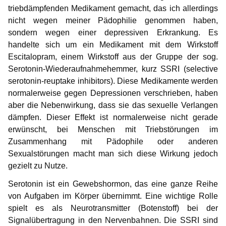
Ich
Information for media representatives
Thoughts on childlove symbolism
Useful Infos
Donations
Gabriel
Erfahrung mit SSRI
Max
triebdämpfenden Medikament gemacht, das ich allerdings
nicht wegen meiner Pädophilie genommen haben,
Marcos Ehrenkodex für Pädophile
Gedanken einer Anwältin
Doubly affected
Contributors
NewMan
Events
Forum
„Sag mal, tut dir das gut?“
Markus
sondern wegen einer depressiven Erkrankung. Es
Zwei Pädophile im Schachverein
handelte sich um ein Medikament mit dem Wirkstoff
Meine Strategien
FAQ – Frequently Asked Questions
Where i can find help?
Educational services
Archiv
Marco
Suizid
Karamello
Escitalopram, einem Wirkstoff aus der Gruppe der sog.
15 Grundsätze
Ein Traum
Serotonin-Wiederaufnahmehemmer, kurz SSRI (selective
Angst und Liebe
Similar platforms
Max
Johann
serotonin-reuptake inhibitors). Diese Medikamente werden
Gedanken zur Liebe – eine Antwort an Gabriel
Traumatherapie
normalerweise gegen Depressionen verschrieben, haben
Markus
Klase
Sonnenaufgang
aber die Nebenwirkung, dass sie das sexuelle Verlangen
Karamello
dämpfen. Dieser Effekt ist normalerweise nicht gerade
Erfahrung mit Androcur®
Takeru
erwünscht, bei Menschen mit Triebstörungen im
Was ich in der Therapie gelernt habe
Johann
Zusammenhang mit Pädophile oder anderen
Sexualstörungen macht man sich diese Wirkung jedoch
Was motiviert euch?
Klase
gezielt zu Nutze.
Wie ich zum ersten Mal ein Kind auf dem Arm hielt
Serotonin ist ein Gewebshormon, das eine ganze Reihe
Takeru
von Aufgaben im Körper übernimmt. Eine wichtige Rolle
spielt es als Neurotransmitter (Botenstoff) bei der
Signalübertragung in den Nervenbahnen. Die SSRI sind