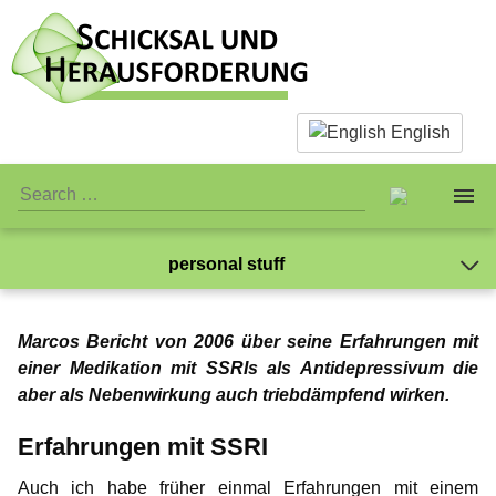
English
personal stuff
About us
Jay-Jay
Marcos Bericht von 2006 über seine Erfahrungen mit
Facts & Infos
The Team
Mein Leben mit der Pädophilie
Gabriel
einer Medikation mit SSRIs als Antidepressivum die
aber als Nebenwirkung auch triebdämpfend wirken.
Was hat mir die Therapie gebracht?
What is actually paedophilia?
Personal Stuff
Standards
Gedanken zur Liebe
NewMan
Ich kann ausschließlich Kinder lieben
Erfahrungen mit SSRI
Mein Name sei Gabriel
Why we reject sex with children
Association
Publicity
Jay-Jay
Meine „Feuerprobe“
Marco
Auch ich habe früher einmal Erfahrungen mit einem