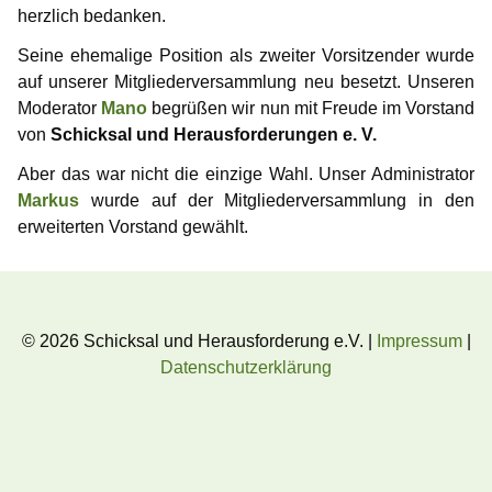
Information for media representatives
Thoughts on childlove symbolism
Useful Infos
Donations
Gabriel
herzlich bedanken.
Gedanken einer Anwältin
Doubly affected
Contributors
NewMan
Events
Forum
Seine ehemalige Position als zweiter Vorsitzender wurde
auf unserer Mitgliederversammlung neu besetzt. Unseren
FAQ – Frequently Asked Questions
Where i can find help?
Educational services
Archiv
Marco
Moderator
Mano
begrüßen wir nun mit Freude im Vorstand
von
Schicksal und Herausforderungen e. V.
Similar platforms
Max
Aber das war nicht die einzige Wahl. Unser Administrator
Markus
wurde auf der Mitgliederversammlung in den
Markus
erweiterten Vorstand gewählt.
Karamello
Johann
© 2026 Schicksal und Herausforderung e.V. |
Impressum
|
Klase
Datenschutzerklärung
Takeru