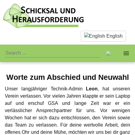
English
Worte zum Abschied und Neuwahl
About us
Unser langjähriger Technik-Admin
Leon
, hat unseren
Facts & Infos
The Team
Verein verlassen. Vor vielen Jahren klappte er sein Laptop
auf und erschuf GSA und lange Zeit war er ein
What is actually paedophilia?
Personal Stuff
Standards
verlässlicher Ansprechpartner für uns. Vor wenigen
Wochen hat er sich dazu entschlossen, den Verein sowie
Why we reject sex with children
Association
Publicity
Jay-Jay
das Team zu verlassen. Für deine wertvolle Arbeit, dein
offenes Ohr und deine Mühe, möchten wir uns bei dir ganz