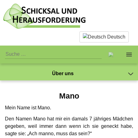
Deutsch
Über uns
Über uns
Das Team
Mano
Sachliches
Das Team
Caspar Ibichei
Standards
Mein Name ist Mano.
Mano
Was ist eigentlich Pädophilie?
Persönliches
Standards
Verein
Den Namen Mano hat mir ein damals 7 jähriges Mädchen
Markus
Warum wir Sex mit Kindern ablehnen
Öffentliches
Jay-Jay
Verein
gegeben, weil immer dann wenn ich sie geneckt habe,
Spenden
NewMan
sagte sie: „Ach manno, muss das sein?“