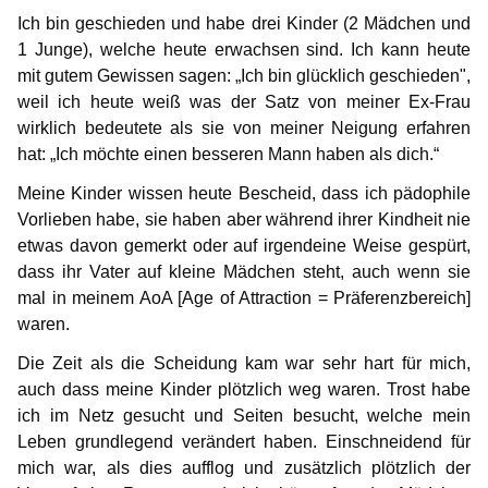
Infos für Medienvertreter
Begriffsdefinitionen
Hilfreiches
Spenden
Gabriel
Mitwirkende
Ich bin geschieden und habe drei Kinder (2 Mädchen und
1 Junge), welche heute erwachsen sind. Ich kann heute
Gedanken einer Anwältin
Selbsttest Sexualität
Veranstaltungen
Mitwirkende
NewMan
Forum
mit gutem Gewissen sagen: „Ich bin glücklich geschieden",
weil ich heute weiß was der Satz von meiner Ex-Frau
Gedanken zur Childlove Symbolik
Wo finde ich Hilfe?
Bildungsangebote
Archiv
Marco
wirklich bedeutete als sie von meiner Neigung erfahren
Ähnliche Plattformen
Doppelbetroffenheit
Max
hat: „Ich möchte einen besseren Mann haben als dich.“
Meine Kinder wissen heute Bescheid, dass ich pädophile
FAQ – häufig gestellte Fragen
Markus
Vorlieben habe, sie haben aber während ihrer Kindheit nie
etwas davon gemerkt oder auf irgendeine Weise gespürt,
Karamello
dass ihr Vater auf kleine Mädchen steht, auch wenn sie
mal in meinem AoA [Age of Attraction = Präferenzbereich]
Johann
waren.
Klase
Die Zeit als die Scheidung kam war sehr hart für mich,
auch dass meine Kinder plötzlich weg waren. Trost habe
Takeru
ich im Netz gesucht und Seiten besucht, welche mein
Leben grundlegend verändert haben. Einschneidend für
mich war, als dies aufflog und zusätzlich plötzlich der