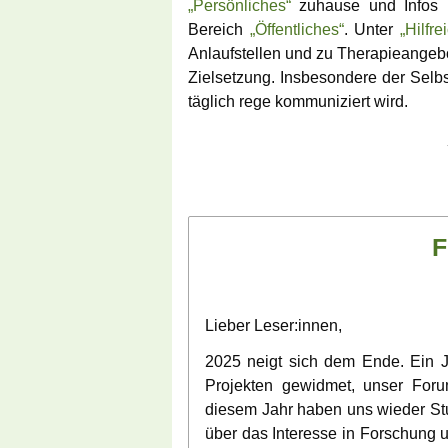
„Persönliches“
zuhause und Infos üb
Doppelbetrof
Bereich
„Öffentliches“
. Unter
„Hilfre
Anlaufstellen und zu Therapieangeb
FAQ – häufig g
Zielsetzung. Insbesondere der Selbs
Frage
täglich rege kommuniziert wird.
F
Lieber Leser:innen,
2025 neigt sich dem Ende. Ein J
Projekten gewidmet, unser Foru
diesem Jahr haben uns wieder Stud
über das Interesse in Forschung 