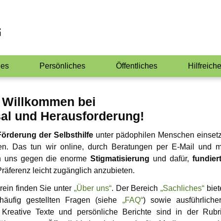
hes
Persönliches
Öffentliches
Hilfreich
ntlich
Jay-Jay
Infos für Medienvertreter
Gedanken e
Willkommen bei
ie?
Anwälti
Gabriel
Veranstaltungen
al und Herausforderung!
ex mit
Wo finde ich 
NewMan
Bildungsangebote
lehnen
Förderung der Selbsthilfe
unter pädophilen Menschen einsetz
Ähnliche Plat
en. Das tun wir online, durch Beratungen per E-Mail und m
Marco
itionen
en uns gegen die enorme
Stigmatisierung
und dafür,
fundier
räferenz leicht zugänglich anzubieten.
Max
xualität
ein finden Sie unter
„Über uns“
. Der Bereich
„Sachliches“
biet
Markus
häufig gestellten Fragen (siehe
„FAQ“
) sowie ausführliche
Childlove
Kreative Texte und persönliche Berichte sind in der Rubr
ik