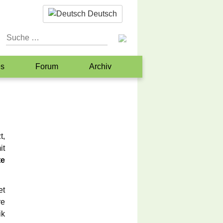
Deutsch
es
Forum
Archiv
iner
n
Hilfe?
t,
tformen
it
te
et
re
ik