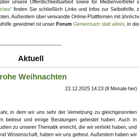
Karamello
er unsere Öffentlichkeitsarbeit sowie für Medienvertreter 
fenheit
iches“
finden Sie schließlich Links und Infos zur Selbsthilfe, 
Johann
oten. Außerdem über verwandte Online-Plattformen mit ähnlich
estellte
thilfe gewidmet ist unser
Forum
Gemeinsam statt allein
, in d
Klase
n
Takeru
______________________
Aktuell
rohe Weihnachten
22.12.2025 14:23 (8 Monate her)
ahr, in dem wir uns sehr der Vernetzung zu gleichgesinnten
m betreut und einige Beratungen geleistet haben. Auch in
ien zu unserer Thematik erreicht, die wir verlinkt haben, und
und Wissenschaft, haben wir uns gefreut. Außerdem haben wir