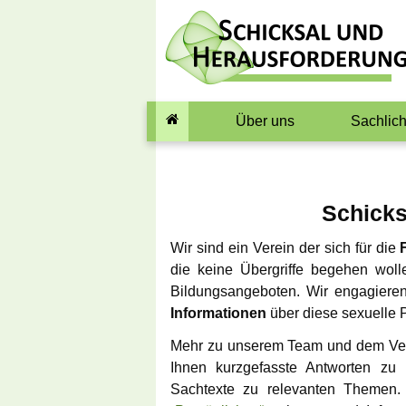
Über uns
Sachlic
Das Team
Was ist eige
Pädophil
Standards
Schicks
Warum wir S
Verein
Kindern ab
Wir sind ein Verein der sich für die
die keine Übergriffe begehen woll
Spenden
Begriffsdefin
Bildungsangeboten. Wir engagier
Informationen
über diese sexuelle P
Mitwirkende
Selbsttest Se
Mehr zu unserem Team und dem Ver
Ihnen kurzgefasste Antworten zu 
Gedanken zur 
Sachtexte zu relevanten Themen. 
Symbol