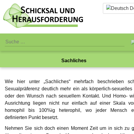
De
Sachliches
Über uns
Was ist eigentlich Pädophilie?
Wie hier unter „Sachliches“ mehrfach beschrieben sch
Sachliches
Das Team
Warum wir Sex mit Kindern ablehnen
Sexualpräferenz deutlich mehr ein als körperlich-sexuelle
oder den Wunsch nach sexuellem Kontakt. Und Homo- wi
Was ist eigentlich Pädophilie?
Persönliches
Standards
Begriffsdefinitionen
Ausrichtung liegen nicht nur einfach auf einer Skala v
homophil bis 100%ig heterophil, wo jeder Mensch e
Warum wir Sex mit Kindern ablehnen
Öffentliches
Jay-Jay
Verein
Selbsttest Sexualität
definierten Punkt besetzt.
Infos für Medienvertreter
Begriffsdefinitionen
Hilfreiches
Spenden
Gabriel
Gedanken zur Childlove Symbolik
Nehmen Sie sich doch einen Moment Zeit um in sich zu 