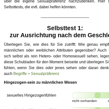
über die eigene Sexualpräferenz nachzudenken. Hier 
Gedanken einer Anwältin
Selbsttest Sexualität
Veranstaltungen
Mitwirkende
NewMan
Forum
Doppelbetroffenheit
Selbsttests, die evtl. dabei helfen könnten.
Gedanken zur Childlove Symbolik
Wo finde ich Hilfe?
Bildungsangebote
Archiv
Marco
______________________
FAQ – häufig gestellte Fragen
Ähnliche Plattformen
Doppelbetroffenheit
Max
Selbsttest 1:
zur Ausrichtung nach dem Geschl
FAQ – häufig gestellte Fragen
Markus
Überlegen Sie, wie dies für Sie zutrifft: Wie genau emp
Karamello
männlichen oder weiblichen Attributen gegenüber? Auch
sich selbst als rein Hetero- oder Homosexuell sehen, legen
Johann
diese Schubladen für den Moment beiseite und überlegen S
fühlen, wenn Sie dies oder jenes sehen oder daran denk
Klase
auch
Begriffe > Sexualpräferenz
Takeru
Hingezogen-sein zu männlichen Wesen
sexuelles Hingezogenfühlen