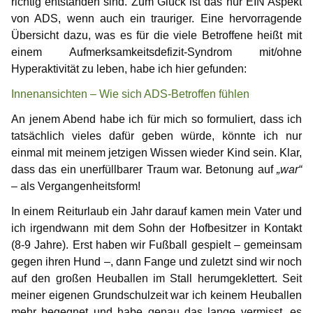
richtig entstanden sind. Zum Glück ist das nur EIN Aspekt
von ADS, wenn auch ein trauriger. Eine hervorragende
Übersicht dazu, was es für die viele Betroffene heißt mit
einem Aufmerksamkeitsdefizit-Syndrom mit/ohne
Hyperaktivität zu leben, habe ich hier gefunden:
Innenansichten ‒ Wie sich ADS-Betroffen fühlen
An jenem Abend habe ich für mich so formuliert, dass ich
tatsächlich vieles dafür geben würde, könnte ich nur
einmal mit meinem jetzigen Wissen wieder Kind sein. Klar,
dass das ein unerfüllbarer Traum war. Betonung auf
„war“
– als Vergangenheitsform!
In einem Reiturlaub ein Jahr darauf kamen mein Vater und
ich irgendwann mit dem Sohn der Hofbesitzer in Kontakt
(8-9 Jahre). Erst haben wir Fußball gespielt – gemeinsam
gegen ihren Hund –, dann Fange und zuletzt sind wir noch
auf den großen Heuballen im Stall herumgeklettert. Seit
meiner eigenen Grundschulzeit war ich keinem Heuballen
mehr begegnet und habe genau das lange vermisst, es