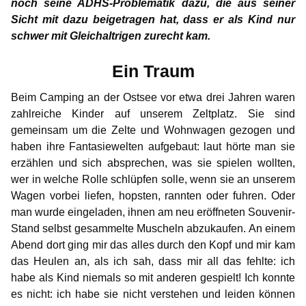
Ich
noch seine ADHS-Problematik dazu, die aus seiner
Infos für Medienvertreter
Begriffsdefinitionen
Hilfreiches
Spenden
Gabriel
Erfahrung mit SSRI
Max
Sicht mit dazu beigetragen hat, dass er als Kind nur
Marcos Ehrenkodex für Pädophile
Gedanken einer Anwältin
Selbsttest Sexualität
Veranstaltungen
Mitwirkende
NewMan
Forum
schwer mit Gleichaltrigen zurecht kam.
„Sag mal, tut dir das gut?“
Markus
Zwei Pädophile im Schachverein
Meine Strategien
Gedanken zur Childlove Symbolik
Wo finde ich Hilfe?
Bildungsangebote
Archiv
Marco
Ein Traum
Suizid
Karamello
15 Grundsätze
Ein Traum
Angst und Liebe
Ähnliche Plattformen
Doppelbetroffenheit
Max
Beim Camping an der Ostsee vor etwa drei Jahren waren
Johann
Gedanken zur Liebe – eine Antwort an Gabriel
zahlreiche Kinder auf unserem Zeltplatz. Sie sind
Traumatherapie
FAQ – häufig gestellte Fragen
Markus
gemeinsam um die Zelte und Wohnwagen gezogen und
Klase
Sonnenaufgang
haben ihre Fantasiewelten aufgebaut: laut hörte man sie
Karamello
Erfahrung mit Androcur®
erzählen und sich absprechen, was sie spielen wollten,
Takeru
wer in welche Rolle schlüpfen solle, wenn sie an unserem
Was ich in der Therapie gelernt habe
Johann
Wagen vorbei liefen, hopsten, rannten oder fuhren. Oder
Was motiviert euch?
man wurde eingeladen, ihnen am neu eröffneten Souvenir-
Klase
Stand selbst gesammelte Muscheln abzukaufen. An einem
Wie ich zum ersten Mal ein Kind auf dem Arm hielt
Abend dort ging mir das alles durch den Kopf und mir kam
Takeru
das Heulen an, als ich sah, dass mir all das fehlte: ich
habe als Kind niemals so mit anderen gespielt! Ich konnte
es nicht: ich habe sie nicht verstehen und leiden können