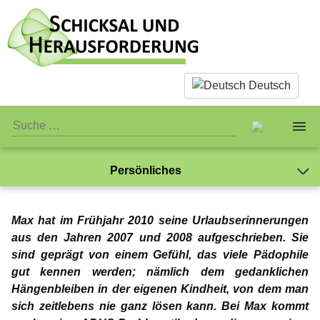
Deutsch
Persönliches
Über uns
Jay-Jay
Max hat im Frühjahr 2010 seine Urlaubserinnerungen
Sachliches
Das Team
Mein Leben mit der Pädophilie
Gabriel
aus den Jahren 2007 und 2008 aufgeschrieben. Sie
sind geprägt von einem Gefühl, das viele Pädophile
Was hat mir die Therapie gebracht?
Was ist eigentlich Pädophilie?
Persönliches
Standards
Gedanken zur Liebe
NewMan
gut kennen werden; nämlich dem gedanklichen
Ich kann ausschließlich Kinder lieben
Hängenbleiben in der eigenen Kindheit, von dem man
Mein Name sei Gabriel
Warum wir Sex mit Kindern ablehnen
Öffentliches
Jay-Jay
Verein
Meine „Feuerprobe“
Marco
sich zeitlebens nie ganz lösen kann. Bei Max kommt