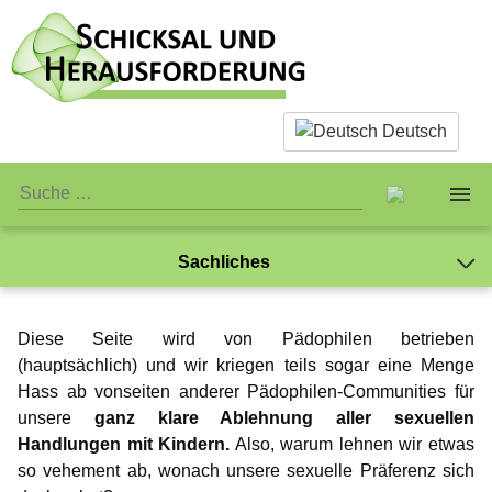
Deutsch
Sachliches
Über uns
Was ist eigentlich Pädophilie?
Diese Seite wird von Pädophilen betrieben
Sachliches
Das Team
Warum wir Sex mit Kindern ablehnen
(hauptsächlich) und wir kriegen teils sogar eine Menge
Hass ab vonseiten anderer Pädophilen-Communities für
Was ist eigentlich Pädophilie?
Persönliches
Standards
Begriffsdefinitionen
unsere
ganz klare Ablehnung aller sexuellen
Handlungen mit Kindern.
Also, warum lehnen wir etwas
Warum wir Sex mit Kindern ablehnen
Öffentliches
Jay-Jay
Verein
Selbsttest Sexualität
so vehement ab, wonach unsere sexuelle Präferenz sich