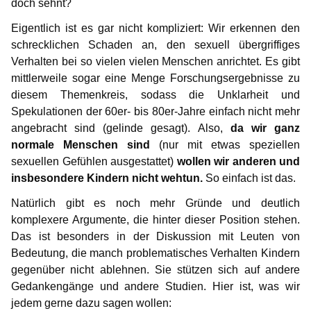
doch sehnt?
Infos für Medienvertreter
Begriffsdefinitionen
Hilfreiches
Spenden
Gabriel
Gedanken zur Childlove Symbolik
Eigentlich ist es gar nicht kompliziert: Wir erkennen den
Gedanken einer Anwältin
Selbsttest Sexualität
Veranstaltungen
Mitwirkende
NewMan
Forum
Doppelbetroffenheit
schrecklichen Schaden an, den sexuell übergriffiges
Verhalten bei so vielen vielen Menschen anrichtet. Es gibt
Gedanken zur Childlove Symbolik
Wo finde ich Hilfe?
Bildungsangebote
Archiv
Marco
FAQ – häufig gestellte Fragen
mittlerweile sogar eine Menge Forschungsergebnisse zu
diesem Themenkreis, sodass die Unklarheit und
Ähnliche Plattformen
Doppelbetroffenheit
Max
Spekulationen der 60er- bis 80er-Jahre einfach nicht mehr
angebracht sind (gelinde gesagt). Also,
da wir ganz
FAQ – häufig gestellte Fragen
Markus
normale Menschen sind
(nur mit etwas speziellen
Karamello
sexuellen Gefühlen ausgestattet)
wollen wir anderen und
insbesondere Kindern nicht wehtun.
So einfach ist das.
Johann
Natürlich gibt es noch mehr Gründe und deutlich
komplexere Argumente, die hinter dieser Position stehen.
Klase
Das ist besonders in der Diskussion mit Leuten von
Bedeutung, die manch problematisches Verhalten Kindern
Takeru
gegenüber nicht ablehnen. Sie stützen sich auf andere
Gedankengänge und andere Studien. Hier ist, was wir
jedem gerne dazu sagen wollen: