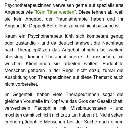
Infos für Medienvertreter
Begriffsdefinitionen
Hilfreiches
Spenden
Gabriel
Gedanken zur Childlove Symbolik
Psychotherapeut:innen verweisen gerne auf spezialisierte
Angebote wie
"Kein Täter werden"
. Diese lehnen ab, weil
Gedanken einer Anwältin
Selbsttest Sexualität
Veranstaltungen
Mitwirkende
NewMan
Forum
Doppelbetroffenheit
sie kein Angebot der Traumatherapie haben und ihr
Angebot für Doppelt-Betroffene zumeist nicht passend ist.
Gedanken zur Childlove Symbolik
Wo finde ich Hilfe?
Bildungsangebote
Archiv
Marco
FAQ – häufig gestellte Fragen
Kaum ein Psychotherapeut fühlt sich kompetent genug
Ähnliche Plattformen
Doppelbetroffenheit
Max
oder zuständig - und da deutschlandweit die Nachfrage
nach Therapieplätzen das Angebot ohnehin bei weitem
FAQ – häufig gestellte Fragen
Markus
übersteigt, können Therapeut:innen sich aussuchen, mit
welchen Klient:innen sie arbeiten wollen. Pädophile
Karamello
Menschen gehören in der Regel nicht dazu, zumal die
Ausbildung von Therapeut:innen auf diese Thematik auch
Johann
nicht vorbereitet.
Klase
Im Gegenteil, haben viele Therapeut:innen sogar die
gleichen Vorurteile im Kopf wie das Gros der Gesellschaft,
Takeru
verwechseln Pädophilie mit Missbrauchstaten - und
möchten damit schlicht nichts zu tun haben (¹). Nicht selten
erleben pädophile Menschen bei der Suche nach einem