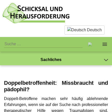
Deutsch
Sachliches
Über uns
Was ist eigentlich Pädophilie?
Sachliches
Das Team
Doppelbetroffenheit: Missbraucht und
Warum wir Sex mit Kindern ablehnen
pädophil?
Was ist eigentlich Pädophilie?
Persönliches
Standards
Begriffsdefinitionen
Doppelt-Betroffene machen sehr häufig ablehnende
Warum wir Sex mit Kindern ablehnen
Öffentliches
Jay-Jay
Verein
Erfahrungen, wenn sie auf der Suche nach professioneller
Selbsttest Sexualität
therapeutischer Hilfe wegen Traumafolgen sind.