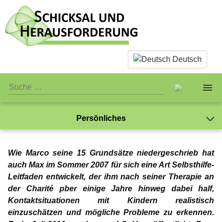
Deutsch
Persönliches
Über uns
Jay-Jay
Wie Marco seine 15 Grundsätze niedergeschrieb hat
Sachliches
Das Team
Mein Leben mit der Pädophilie
Gabriel
auch Max im Sommer 2007 für sich eine Art Selbsthilfe-
Leitfaden entwickelt, der ihm nach seiner Therapie an
Was hat mir die Therapie gebracht?
Was ist eigentlich Pädophilie?
Persönliches
Standards
Gedanken zur Liebe
NewMan
der Charité pber einige Jahre hinweg dabei half,
Ich kann ausschließlich Kinder lieben
Kontaktsituationen mit Kindern realistisch
Mein Name sei Gabriel
Warum wir Sex mit Kindern ablehnen
Öffentliches
Jay-Jay
Verein
Meine „Feuerprobe“
Marco
einzuschätzen und mögliche Probleme zu erkennen.