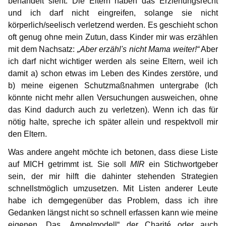
behandelt sieht. Die Eltern haben das Erziehungsrecht
und ich darf nicht eingreifen, solange sie nicht
körperlich/seelisch verletzend werden. Es geschieht schon
oft genug ohne mein Zutun, dass Kinder mir was erzählen
mit dem Nachsatz:
„Aber erzähl's nicht Mama weiter!“
Aber
ich darf nicht wichtiger werden als seine Eltern, weil ich
damit a) schon etwas im Leben des Kindes zerstöre, und
b) meine eigenen Schutzmaßnahmen untergrabe (Ich
könnte nicht mehr allen Versuchungen ausweichen, ohne
das Kind dadurch auch zu verletzen). Wenn ich das für
nötig halte, spreche ich später allein und respektvoll mir
den Eltern.
Was andere angeht möchte ich betonen, dass diese Liste
auf MICH getrimmt ist. Sie soll
MIR
ein Stichwortgeber
sein, der mir hilft die dahinter stehenden Strategien
schnellstmöglich umzusetzen. Mit Listen anderer Leute
habe ich demgegenüber das Problem, dass ich ihre
Gedanken längst nicht so schnell erfassen kann wie meine
eigenen. Das „Ampelmodell“ der Charité oder auch