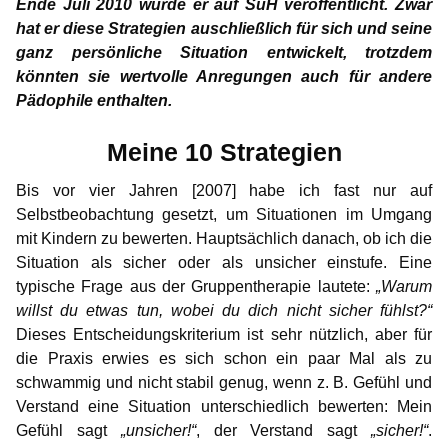
Ich
Ende Juli 2010 wurde er auf SuH veröffentlicht. Zwar
Infos für Medienvertreter
Begriffsdefinitionen
Hilfreiches
Spenden
Gabriel
Erfahrung mit SSRI
Max
hat er diese Strategien auschließlich für sich und seine
Marcos Ehrenkodex für Pädophile
Gedanken einer Anwältin
Selbsttest Sexualität
Veranstaltungen
Mitwirkende
NewMan
Forum
ganz persönliche Situation entwickelt, trotzdem
„Sag mal, tut dir das gut?“
Markus
könnten sie wertvolle Anregungen auch für andere
Zwei Pädophile im Schachverein
Meine Strategien
Gedanken zur Childlove Symbolik
Wo finde ich Hilfe?
Bildungsangebote
Archiv
Marco
Pädophile enthalten.
Suizid
Karamello
15 Grundsätze
Ein Traum
Angst und Liebe
Ähnliche Plattformen
Doppelbetroffenheit
Max
Meine 10 Strategien
Johann
Gedanken zur Liebe – eine Antwort an Gabriel
Traumatherapie
FAQ – häufig gestellte Fragen
Markus
Bis vor vier Jahren [2007] habe ich fast nur auf
Klase
Sonnenaufgang
Selbstbeobachtung gesetzt, um Situationen im Umgang
Karamello
Erfahrung mit Androcur®
mit Kindern zu bewerten. Hauptsächlich danach, ob ich die
Takeru
Situation als sicher oder als unsicher einstufe. Eine
Was ich in der Therapie gelernt habe
Johann
typische Frage aus der Gruppentherapie lautete:
„Warum
Was motiviert euch?
willst du etwas tun, wobei du dich nicht sicher fühlst?“
Klase
Dieses Entscheidungskriterium ist sehr nützlich, aber für
Wie ich zum ersten Mal ein Kind auf dem Arm hielt
die Praxis erwies es sich schon ein paar Mal als zu
Takeru
schwammig und nicht stabil genug, wenn z. B. Gefühl und
Verstand eine Situation unterschiedlich bewerten: Mein
Gefühl sagt
„unsicher!“
, der Verstand sagt
„sicher!“
.