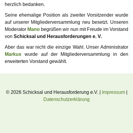
Information for media representatives
Thoughts on childlove symbolism
Useful Infos
Donations
Gabriel
herzlich bedanken.
Gedanken einer Anwältin
Doubly affected
Contributors
NewMan
Events
Forum
Seine ehemalige Position als zweiter Vorsitzender wurde
auf unserer Mitgliederversammlung neu besetzt. Unseren
FAQ – Frequently Asked Questions
Where i can find help?
Educational services
Archiv
Marco
Moderator
Mano
begrüßen wir nun mit Freude im Vorstand
von
Schicksal und Herausforderungen e. V.
Similar platforms
Max
Aber das war nicht die einzige Wahl. Unser Administrator
Markus
wurde auf der Mitgliederversammlung in den
Markus
erweiterten Vorstand gewählt.
Karamello
Johann
© 2026 Schicksal und Herausforderung e.V. |
Impressum
|
Klase
Datenschutzerklärung
Takeru