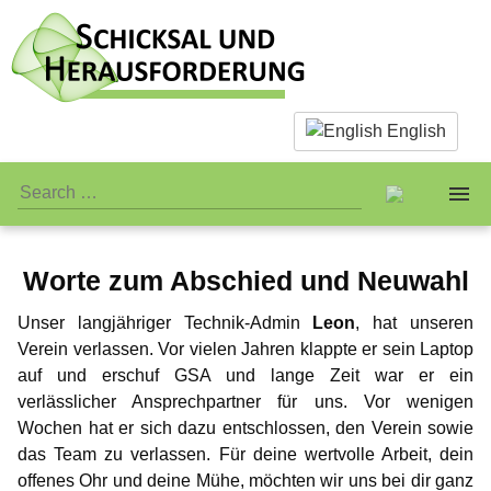
English
Worte zum Abschied und Neuwahl
About us
Unser langjähriger Technik-Admin
Leon
, hat unseren
Facts & Infos
The Team
Verein verlassen. Vor vielen Jahren klappte er sein Laptop
auf und erschuf GSA und lange Zeit war er ein
What is actually paedophilia?
Personal Stuff
Standards
verlässlicher Ansprechpartner für uns. Vor wenigen
Wochen hat er sich dazu entschlossen, den Verein sowie
Why we reject sex with children
Association
Publicity
Jay-Jay
das Team zu verlassen. Für deine wertvolle Arbeit, dein
offenes Ohr und deine Mühe, möchten wir uns bei dir ganz