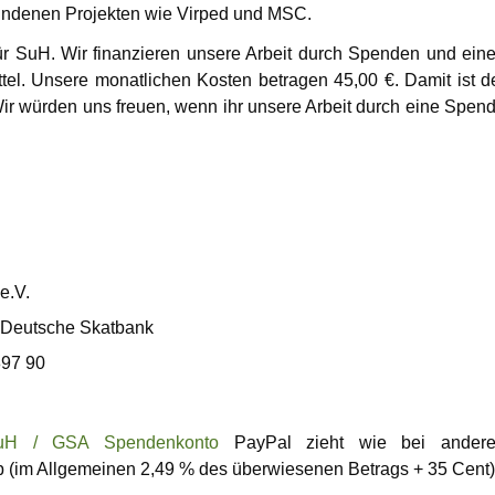
Karamello
ndenen Projekten wie Virped und MSC.
fenheit
Johann
 für SuH. Wir finanzieren unsere Arbeit durch Spenden und ein
estellte
ittel. Unsere monatlichen Kosten betragen 45,00 €. Damit ist d
Klase
n
 Wir würden uns freuen, wenn ihr unsere Arbeit durch eine Spen
Takeru
e.V.
 Deutsche Skatbank
897 90
uH / GSA Spendenkonto
PayPal zieht wie bei ander
 (im Allgemeinen 2,49 % des überwiesenen Betrags + 35 Cent)