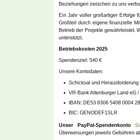
Beziehungen zwischen zu uns verbu
Doppelbetrof
Ein Jahr voller großartiger Erfolge
FAQ – häufig g
Großteil durch eigene finanzielle M
Frage
Betrieb der Projekte gewährleistet.
unterstützt.
Betriebskosten 2025
Spendenziel: 540 €
Unsere Kontodaten:
Schicksal und Herausforderung 
VR-Bank Altenburger Land eG /
IBAN: DE53 8306 5408 0004 2
BIC: GENODEF1SLR
Unser PayPal-Spendenkonto
S
Überweisungen jeweils Gebühren ab