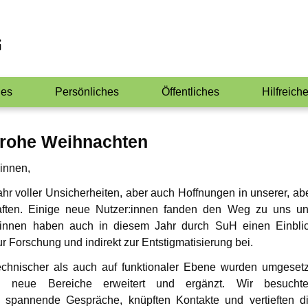
hes
Persönliches
Öffentliches
Hilfreich
ntlich
Jay-Jay
Infos für Medienvertreter
Gedanken e
rohe Weihnachten
ie?
Anwälti
Gabriel
Veranstaltungen
:innen,
ex mit
Wo finde ich 
NewMan
Bildungsangebote
lehnen
hr voller Unsicherheiten, aber auch Hoffnungen in unserer, ab
Ähnliche Plat
aften. Einige neue Nutzer:innen fanden den Weg zu uns u
Marco
itionen
r:innen haben auch in diesem Jahr durch SuH einen Einbli
ur Forschung und indirekt zur Entstigmatisierung bei.
Max
xualität
chnischer als auch auf funktionaler Ebene wurden umgesetz
Markus
Childlove
neue Bereiche erweitert und ergänzt. Wir besucht
ik
he spannende Gespräche, knüpften Kontakte und vertieften d