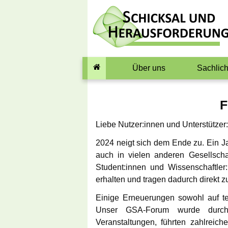
Über uns
Sachlic
Das Team
Was ist eige
F
Pädophil
Standards
Liebe Nutzer:innen und Unterstützer
Warum wir S
Verein
Kindern ab
2024 neigt sich dem Ende zu. Ein Ja
auch in vielen anderen Gesellsch
Spenden
Begriffsdefin
Student:innen und Wissenschaftle
erhalten und tragen dadurch direkt z
Mitwirkende
Selbsttest Se
Einige Erneuerungen sowohl auf te
Gedanken zur 
Unser GSA-Forum wurde durch 
Symbol
Veranstaltungen, führten zahlreic