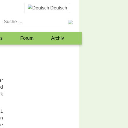
Deutsch
es
Forum
Archiv
iner
n
Hilfe?
er
tformen
nd
ck
t.
en
ie