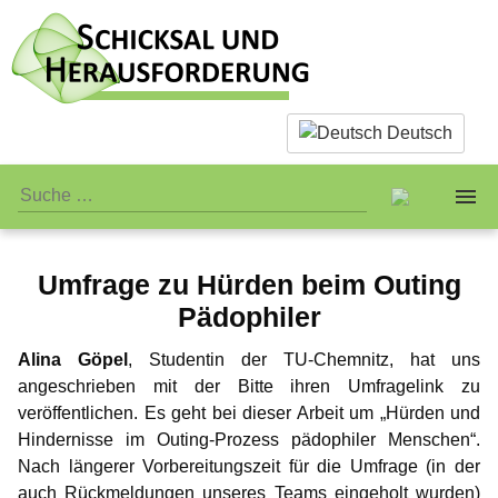
Deutsch
Umfrage zu Hürden beim Outing
Über uns
Pädophiler
Sachliches
Das Team
Alina Göpel
, Studentin der TU-Chemnitz, hat uns
angeschrieben mit der Bitte ihren Umfragelink zu
Was ist eigentlich Pädophilie?
Persönliches
Standards
veröffentlichen. Es geht bei dieser Arbeit um „Hürden und
Hindernisse im Outing-Prozess pädophiler Menschen“.
Warum wir Sex mit Kindern ablehnen
Öffentliches
Jay-Jay
Verein
Nach längerer Vorbereitungszeit für die Umfrage (in der
auch Rückmeldungen unseres Teams eingeholt wurden)