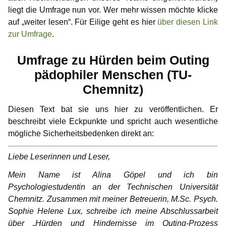
Infos für Medienvertreter
Begriffsdefinitionen
Hilfreiches
Spenden
Gabriel
liegt die Umfrage nun vor. Wer mehr wissen möchte klicke
auf „weiter lesen“. Für Eilige geht es hier
über diesen Link
Gedanken einer Anwältin
Selbsttest Sexualität
Veranstaltungen
Mitwirkende
NewMan
Forum
zur Umfrage
.
Gedanken zur Childlove Symbolik
Wo finde ich Hilfe?
Bildungsangebote
Archiv
Marco
Umfrage zu Hürden beim Outing
Ähnliche Plattformen
Doppelbetroffenheit
Max
pädophiler Menschen (TU-
Chemnitz)
FAQ – häufig gestellte Fragen
Markus
Diesen Text bat sie uns hier zu veröffentlichen. Er
Karamello
beschreibt viele Eckpunkte und spricht auch wesentliche
mögliche Sicherheitsbedenken direkt an:
Johann
Liebe Leserinnen und Leser,
Klase
Mein Name ist Alina Göpel und ich bin
Takeru
Psychologiestudentin an der Technischen Universität
Chemnitz. Zusammen mit meiner Betreuerin, M.Sc. Psych.
Sophie Helene Lux, schreibe ich meine Abschlussarbeit
über „Hürden und Hindernisse im Outing-Prozess