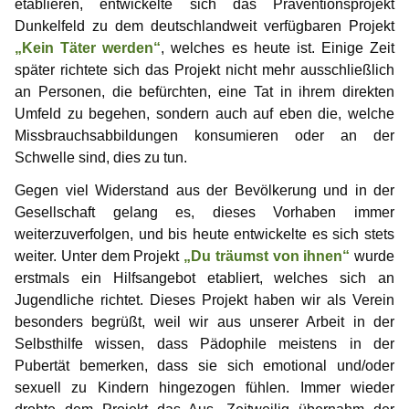
etablieren, entwickelte sich das Präventionsprojekt
Infos für Medienvertreter
Begriffsdefinitionen
Hilfreiches
Spenden
Gabriel
Dunkelfeld zu dem deutschlandweit verfügbaren Projekt
Gedanken einer Anwältin
Selbsttest Sexualität
Veranstaltungen
Mitwirkende
NewMan
Forum
„Kein Täter werden“
, welches es heute ist. Einige Zeit
später richtete sich das Projekt nicht mehr ausschließlich
Gedanken zur Childlove Symbolik
Wo finde ich Hilfe?
Bildungsangebote
Archiv
Marco
an Personen, die befürchten, eine Tat in ihrem direkten
Umfeld zu begehen, sondern auch auf eben die, welche
Ähnliche Plattformen
Doppelbetroffenheit
Max
Missbrauchsabbildungen konsumieren oder an der
Schwelle sind, dies zu tun.
FAQ – häufig gestellte Fragen
Markus
Gegen viel Widerstand aus der Bevölkerung und in der
Karamello
Gesellschaft gelang es, dieses Vorhaben immer
weiterzuverfolgen, und bis heute entwickelte es sich stets
Johann
weiter. Unter dem Projekt
„Du träumst von ihnen“
wurde
erstmals ein Hilfsangebot etabliert, welches sich an
Klase
Jugendliche richtet. Dieses Projekt haben wir als Verein
besonders begrüßt, weil wir aus unserer Arbeit in der
Takeru
Selbsthilfe wissen, dass Pädophile meistens in der
Pubertät bemerken, dass sie sich emotional und/oder
sexuell zu Kindern hingezogen fühlen. Immer wieder