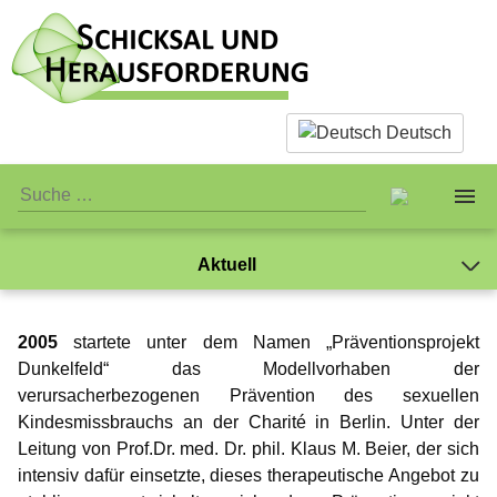
Deutsch
Aktuell
Über uns
2005
startete unter dem Namen „Präventionsprojekt
Sachliches
Das Team
Dunkelfeld“ das Modellvorhaben der
verursacherbezogenen Prävention des sexuellen
Was ist eigentlich Pädophilie?
Persönliches
Standards
Kindesmissbrauchs an der Charité in Berlin. Unter der
Leitung von Prof.Dr. med. Dr. phil. Klaus M. Beier, der sich
Warum wir Sex mit Kindern ablehnen
Öffentliches
Jay-Jay
Verein
intensiv dafür einsetzte, dieses therapeutische Angebot zu